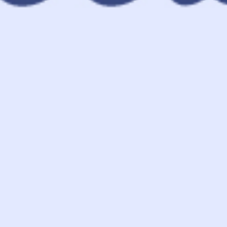
rger &
fettdichte
es
Papiere
karton
Packpapier
schalen
Folien