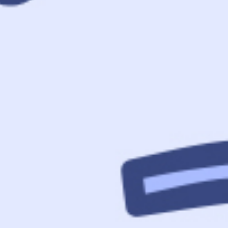
Automaten
Reinigungsmittel
e
& Co