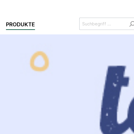
PRODUKTE
Getränke
Speisen am
Food 
Tisch
Becher für
Menü
Kaltgetränke
Teller
Verpa
Becher für
Schalen & Bowl
Salat
Heißgetränke
Servierplatten
Suppe
Getränke
Bestecke
Verpa
Zubehör
Mehrweg
& Fein