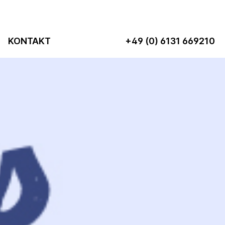
KONTAKT
+49 (0) 6131 669210
ten
Transport &
Hygiene
Angebote
Abfallsäcke
utel
Tragetaschen
Handschuhe
Transportkisten &
Hygiene-
utel
-hauben
Kleidung
off
Bürobedarf
Hygienepapiere
 &
Weihnachtsartikel
Spender &