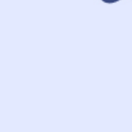
Mehrweg
Besteck &
Hambu
Becher & Gläser
Geschirr
Pomm
Holzspieße
Pizza
Siegel