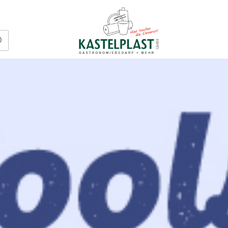
to Go
Gedeckter Tisch
Portionstü
& Folien
Servietten
ckungen
Tischbelag
Tüten & Be
e, Saucen &
DUNI Table Top
aus Papier
n
Tortenspitzen
Tüten & Be
ckungsbecher
Feuer & Licht
aus Kunstst
kost
Erfrischungstücher
Frischpack