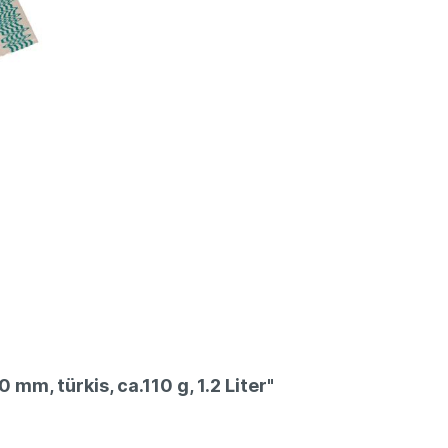
rger &
fettdichte
es
Papiere
karton
Packpapier
schalen
Folien
m, türkis, ca.110 g, 1.2 Liter"