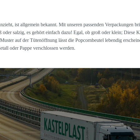
zieht, ist allgemein bekannt. Mit unseren passenden Verpackungen bri
er salzig, es gehört einfach dazu! Egal, ob groß oder klein; Diese Ko
 Muster auf der Tütenöffnung lässt die Popcornbeutel lebendig erschei
etall oder Pappe verschlossen werden.