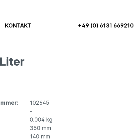
KONTAKT
+49 (0) 6131 669210
Liter
ten
Transport &
Hygiene
Angebote
Abfallsäcke
utel
Tragetaschen
Handschuhe
ummer:
102645
Transportkisten &
Hygiene-
-
utel
-hauben
Kleidung
0.004 kg
off
Bürobedarf
Hygienepapiere
350 mm
 &
Weihnachtsartikel
Spender &
140 mm