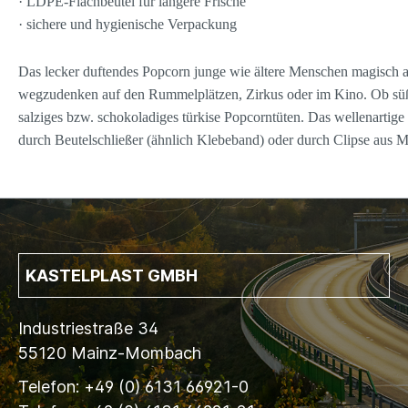
· LDPE-Flachbeutel für längere Frische
· sichere und hygienische Verpackung
Das lecker duftendes Popcorn junge wie ältere Menschen magisch an
wegzudenken auf den Rummelplätzen, Zirkus oder im Kino. Ob süß od
salziges bzw. schokoladiges türkise Popcorntüten. Das wellenartige
durch Beutelschließer (ähnlich Klebeband) oder durch Clipse aus M
KASTELPLAST GMBH
Industriestraße 34
55120 Mainz-Mombach
Telefon: +49 (0) 6131 66921-0