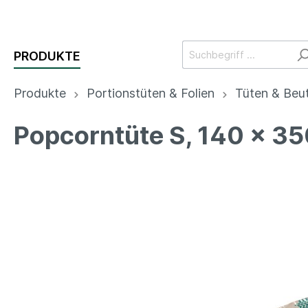
PRODUKTE
Produkte
Portionstüten & Folien
Tüten & Beut
Popcorntüte S, 140 x 350 
Getränke
Speisen am
Food 
Tisch
Becher für
Menü
Kaltgetränke
Teller
Verpa
Becher für
Schalen & Bowl
Salat
Heißgetränke
Servierplatten
Suppe
Getränke
Bestecke
Verpa
Zubehör
Mehrweg
& Fein