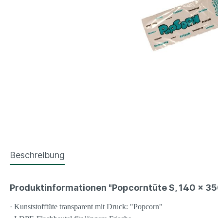
Mehrweg
Besteck &
Hambu
Becher & Gläser
Geschirr
Pomm
Holzspieße
Pizza
Siegel
Beschreibung
Produktinformationen "Popcorntüte S, 140 x 350 m
· Kunststofftüte transparent mit Druck: "Popcorn"