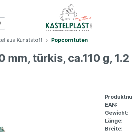
el aus Kunststoff
Popcorntüten
mm, türkis, ca.110 g, 1.2 
to Go
Gedeckter Tisch
Portionstü
& Folien
Servietten
ckungen
Tischbelag
Tüten & Be
Produktn
e, Saucen &
DUNI Table Top
aus Papier
EAN:
n
Tortenspitzen
Tüten & Be
Gewicht:
ckungsbecher
Feuer & Licht
aus Kunstst
Länge:
kost
Erfrischungstücher
Frischpack
Breite: